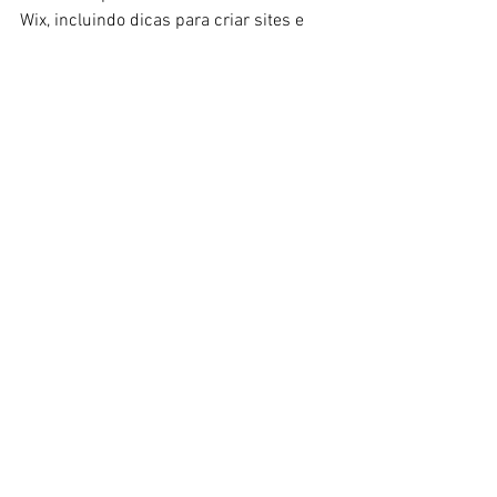
Wix, incluindo dicas para criar sites e 
artigos interessantes, vá ao Wix Blog. 
Encontre inspiração para começar a 
criar seu próprio blog, adicionar 
conteúdo exclusivo, imagens e vídeos 
deslumbrantes. Comece a criar seu 
próprio blog agora. Boa sorte!
Ver tudo
Posts recentes